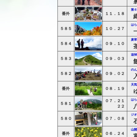
第６
番外
１１．１８
はら
５８５
１０．２７
麦草
５８４
０９．１０
追悼
５８３
０９．０３
のん
５８２
０９．０２
天気
番外
０８．１９
はら
０７．２１
５８１
２２
ジオ
５８０
０７．０８
山開
番外
０６．２４