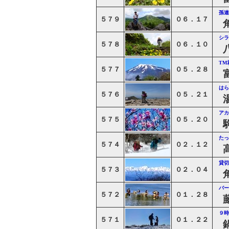
孫連
５７９
０６．１７
シラ
５７８
０６．１０
TM
５７７
０５．２８
はら
５７６
０５．２１
アカ
５７５
０５．２０
たっ
５７４
０２．１２
貸切
５７３
０２．０４
バー
５７２
０１．２８
９時
５７１
０１．２２