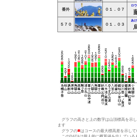
ロウ
番外
０１．０７
あけ
５７０
０１．０３
グラフの高さと上の数字は山頂標高を示し、
ます
■
グラフの
はコースの最大標高差を示して
このDATAは個人的に概算値を出している