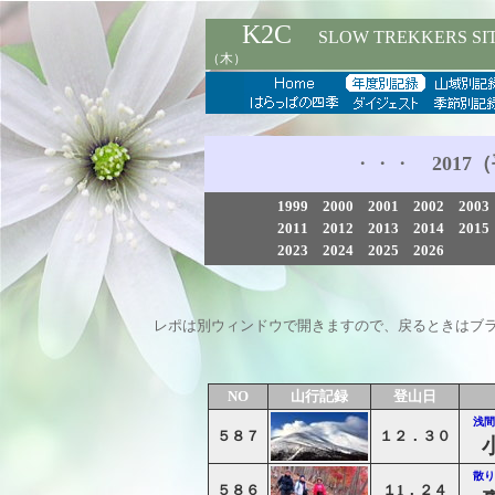
K2C
SLOW TREKKERS SI
（木）
・・・
2017
（
1999
2000
2001
2002
2003
2011
2012
2013
2014
2015
2023
2024
2025
2026
レポは別ウィンドウで開きますので、戻るときはブ
NO
山行記録
登山日
浅間
５８７
１２．３０
散り
５８６
１1．２４