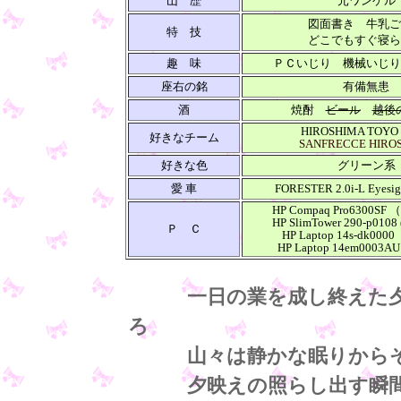
山 歴
元ワンゲル
図面書き 牛乳ご
特 技
どこでもすぐ寝ら
趣 味
ＰＣいじり 機械いじり
座右の銘
有備無患
酒
焼酎
ビール
越後
HIROSHIMA TOYO
好きなチーム
SANFRECCE HIRO
好きな色
グリーン系
愛 車
FORESTER 2.0i-L Eyes
HP Compaq Pro6300SF （
HP SlimTower 290-p0108 
Ｐ Ｃ
HP Laptop 14s-dk0000 
HP Laptop 14em0003AU
一日の業を成し終えた
ろ
山々は静かな眠りからそ
夕映えの照らし出す瞬間に