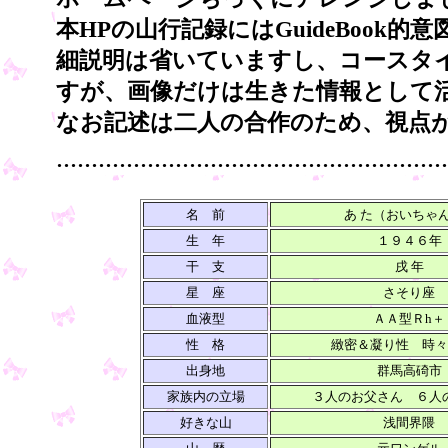
本HPの山行記録にはGuideBoo
細説明は省いていますし、コースタ
すが、画像だけは生きた情報として
なお記述は二人の合作のため、視点
........................................................
名 前
あ た（おいちゃ
生 年
１９４６年
干 支
戌 年
星 座
さそり座
血液型
ＡＡ型Ｒh＋
性 格
緻密＆凝り性 時々
出身地
群馬高碕市
家族内の立場
３人のお父さん ６人
好きな山
浅間界隈